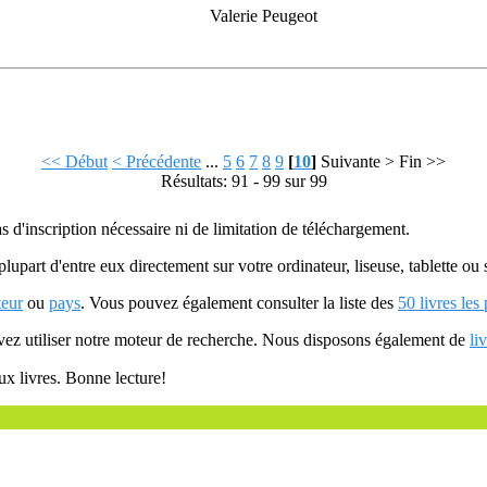
Valerie Peugeot
<< Début
< Précédente
...
5
6
7
8
9
[
10
]
Suivante >
Fin >>
Résultats: 91 - 99 sur 99
as d'inscription nécessaire ni de limitation de téléchargement.
plupart d'entre eux directement sur votre ordinateur, liseuse, tablette o
teur
ou
pays
. Vous pouvez également consulter la liste des
50 livres les
uvez utiliser notre moteur de recherche. Nous disposons également de
li
ux livres. Bonne lecture!