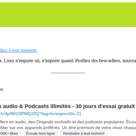
siliez à tout moment.
 Lisez n'importe où, n'importe quand. Profitez des best-sellers, nouveau
______________
s:
s audio & Podcasts illimités - 30 jours d'essai gratuit
.fr/dp/B01DPWQ20Q?tag=livrespourt0c-21
lers en audio, des Originals exclusifs et des podcasts populaires. Éco
fiter sur vos appareils préférés. Un titre premium de votre choix chaqu
00K+ titres
Écoute hors ligne
Résiliable à tout moment