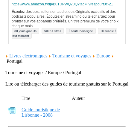
https://www.amazon.fr/dp/B01DPWQ20Q?tag=livrespourt0c-21
Écoutez des best-sellers en audio, des Originals exclusifs et des
podcasts populaires. Écoutez en streaming ou téléchargez pour
profiter sur vos appareils préférés. Un titre premium de votre choix
chaque mois.
30 jours gratuits
500K+ titres
Écoute hors ligne
Résiliable à
tout moment
Livres electroniques
Tourisme et voyages
Europe
Portugal
Tourisme et voyages / Europe / Portugal
Lire ou télécharger des guides de tourisme gratuits sur le Portugal
Titre
Auteur
Guide touristique de
...
Lisbonne - 2008