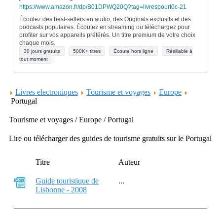
https://www.amazon.fr/dp/B01DPWQ20Q?tag=livrespourt0c-21
Écoutez des best-sellers en audio, des Originals exclusifs et des
podcasts populaires. Écoutez en streaming ou téléchargez pour
profiter sur vos appareils préférés. Un titre premium de votre choix
chaque mois.
30 jours gratuits
500K+ titres
Écoute hors ligne
Résiliable à
tout moment
Livres electroniques
Tourisme et voyages
Europe
Portugal
Tourisme et voyages / Europe / Portugal
Lire ou télécharger des guides de tourisme gratuits sur le Portugal
Titre
Auteur
Guide touristique de
...
Lisbonne - 2008