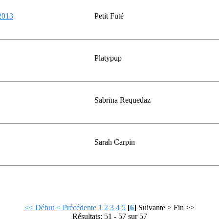
2013
Petit Futé
Platypup
Sabrina Requedaz
Sarah Carpin
<< Début
< Précédente
1
2
3
4
5
[
6
]
Suivante >
Fin >>
Résultats: 51 - 57 sur 57