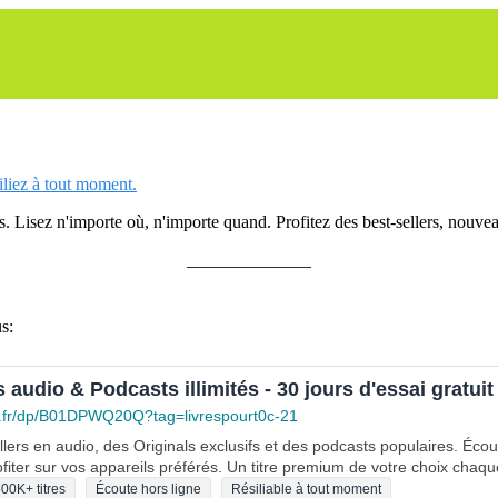
siliez à tout moment.
 Lisez n'importe où, n'importe quand. Profitez des best-sellers, nouveau
______________
s:
s audio & Podcasts illimités - 30 jours d'essai gratuit
.fr/dp/B01DPWQ20Q?tag=livrespourt0c-21
lers en audio, des Originals exclusifs et des podcasts populaires. Éco
fiter sur vos appareils préférés. Un titre premium de votre choix chaqu
00K+ titres
Écoute hors ligne
Résiliable à tout moment