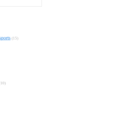
sports
(15)
(10)