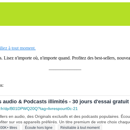
siliez à tout moment.
 Lisez n'importe où, n'importe quand. Profitez des best-sellers, nouveau
______________
s:
s audio & Podcasts illimités - 30 jours d'essai gratuit
.fr/dp/B01DPWQ20Q?tag=livrespourt0c-21
lers en audio, des Originals exclusifs et des podcasts populaires. Éco
fiter sur vos appareils préférés. Un titre premium de votre choix chaqu
00K+ titres
Écoute hors ligne
Résiliable à tout moment