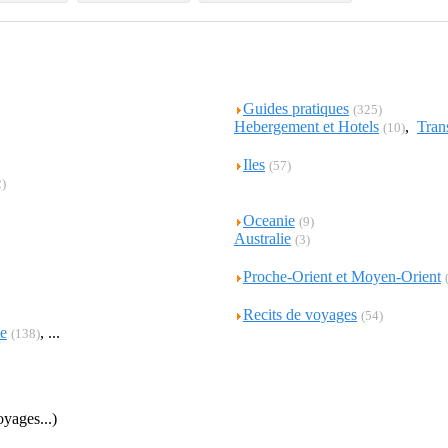
Guides pratiques
(325)
Hebergement et Hotels
,
Tran
(10)
Iles
(57)
2)
Oceanie
(9)
Australie
(3)
Proche-Orient et Moyen-Orient
Recits de voyages
(54)
e
, ...
(138)
oyages...)