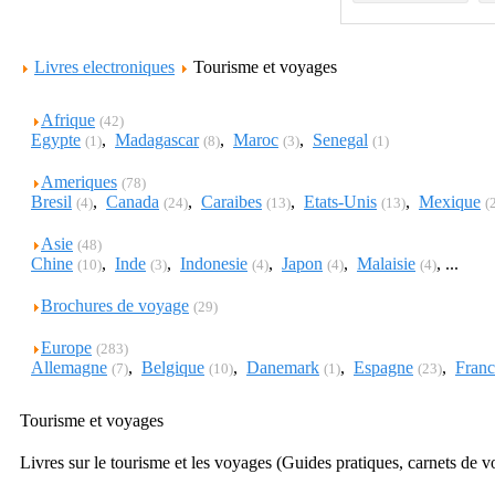
Livres electroniques
Tourisme et voyages
Afrique
(42)
Egypte
,
Madagascar
,
Maroc
,
Senegal
(1)
(8)
(3)
(1)
Ameriques
(78)
Bresil
,
Canada
,
Caraibes
,
Etats-Unis
,
Mexique
(4)
(24)
(13)
(13)
(
Asie
(48)
Chine
,
Inde
,
Indonesie
,
Japon
,
Malaisie
, ...
(10)
(3)
(4)
(4)
(4)
Brochures de voyage
(29)
Europe
(283)
Allemagne
,
Belgique
,
Danemark
,
Espagne
,
Franc
(7)
(10)
(1)
(23)
Tourisme et voyages
Livres sur le tourisme et les voyages (Guides pratiques, carnets de v