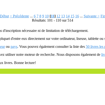
Début
< Précédente
...
6
7
8
9
10
[
11
]
12
13
14
15
16
...
Suivante >
Fi
Résultats: 101 - 110 sur 514
as d'inscription nécessaire ni de limitation de téléchargement.
plupart d'entre eux directement sur votre ordinateur, liseuse, tablette o
teur
ou
pays
. Vous pouvez également consulter la liste des
50 livres les
uvez utiliser notre moteur de recherche. Nous disposons également de
li
ux livres. Bonne lecture!