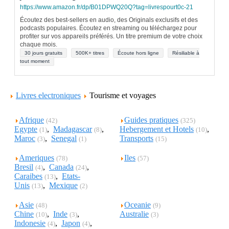
https://www.amazon.fr/dp/B01DPWQ20Q?tag=livrespourt0c-21
Écoutez des best-sellers en audio, des Originals exclusifs et des
podcasts populaires. Écoutez en streaming ou téléchargez pour
profiter sur vos appareils préférés. Un titre premium de votre choix
chaque mois.
30 jours gratuits
500K+ titres
Écoute hors ligne
Résiliable à
tout moment
Livres electroniques
Tourisme et voyages
Afrique
Guides pratiques
(42)
(325)
Egypte
,
Madagascar
,
Hebergement et Hotels
,
(1)
(8)
(10)
Maroc
,
Senegal
Transports
(3)
(1)
(15)
Ameriques
Iles
(78)
(57)
Bresil
,
Canada
,
(4)
(24)
Caraibes
,
Etats-
(13)
Unis
,
Mexique
(13)
(2)
Asie
Oceanie
(48)
(9)
Chine
,
Inde
,
Australie
(10)
(3)
(3)
Indonesie
,
Japon
,
(4)
(4)