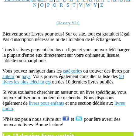
N
|
O
|
P
|
Q
|
R
|
S
|
T
|
V
|
W
|
Y
|
Z
Glossary V2.0
Bienvenue sur Livres pour tous! Sur ce site, tout est gratuit et légal.
Pas d'inscription nécessaire ni de limitation de téléchargement.
Tous les livres peuvent être lus en ligne et vous pouvez télécharger
la plupart d'entre eux directement sur votre ordinateur, liseuse,
tablette ou smartphone.
Vous pouvez naviguer dans les
catégories
ou trouver des livres par
auteur
ou
pays
. Vous pouvez également consulter la liste des
50
livres les plus téléchargés
ou des 10 derniers livres publiés.
Si vous souhaitez chercher un auteur ou un livre spécifique, vous
pouvez utiliser notre moteur de recherche. Nous disposons
également de
livres pour enfants
et une section dédiée aux
livres
audio
.
N'hésitez pas a nous suivre sur
et
pour être averti des
nouveaux livres. Bonne lecture!
Les 10 derniers livres gratuits