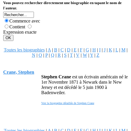
Vous pouvez rechercher directement une biographie en tapant le nom de
l'auteur.
Commence avec
Contient
Expression exacte
Toutes les biographies
|
A
|
B
|
C
|
D
|
E
|
F
|
G
|
H
|
I
|
J
|
K
|
L
|
M
|
N
|
O
|
P
|
Q
|
R
|
S
|
T
|
V
|
W
|
Y
|
Z
Crane, Stephen
Stephen Crane
est un écrivain américain né le
1er Novembre 1871 à Newark dans le New
Jersey et est décédé le 5 juin 1900 à
Badenweiler.
Voir la biographie détaillée de Stephen Crane
Toutes les biographies
|
A
|
B
|
C
|
D
|
E
|
F
|
G
|
H
|
I
|
J
|
K
|
L
|
M
|