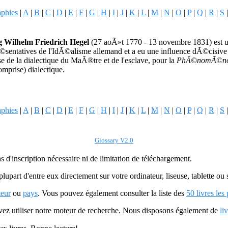
aphies
|
A
|
B
|
C
|
D
|
E
|
F
|
G
|
H
|
I
|
J
|
K
|
L
|
M
|
N
|
O
|
P
|
Q
|
R
|
S
 Wilhelm Friedrich Hegel
(27 aoÃ»t 1770 - 13 novembre 1831) est un
©sentatives de l'IdÃ©alisme allemand et a eu une influence dÃ©cisive
e de la dialectique du MaÃ®tre et de l'esclave, pour la
PhÃ©nomÃ©nolog
omprise) dialectique.
aphies
|
A
|
B
|
C
|
D
|
E
|
F
|
G
|
H
|
I
|
J
|
K
|
L
|
M
|
N
|
O
|
P
|
Q
|
R
|
S
Glossary V2.0
as d'inscription nécessaire ni de limitation de téléchargement.
plupart d'entre eux directement sur votre ordinateur, liseuse, tablette o
teur
ou
pays
. Vous pouvez également consulter la liste des
50 livres les
uvez utiliser notre moteur de recherche. Nous disposons également de
li