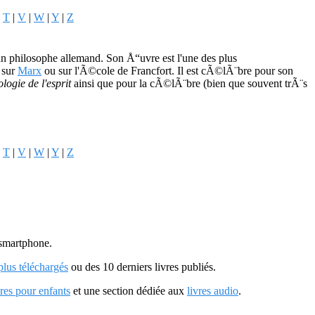
|
T
|
V
|
W
|
Y
|
Z
 philosophe allemand. Son Å“uvre est l'une des plus
 sur
Marx
ou sur l'Ã©cole de Francfort. Il est cÃ©lÃ¨bre pour son
ie de l'esprit
ainsi que pour la cÃ©lÃ¨bre (bien que souvent trÃ¨s
|
T
|
V
|
W
|
Y
|
Z
u smartphone.
 plus téléchargés
ou des 10 derniers livres publiés.
vres pour enfants
et une section dédiée aux
livres audio
.