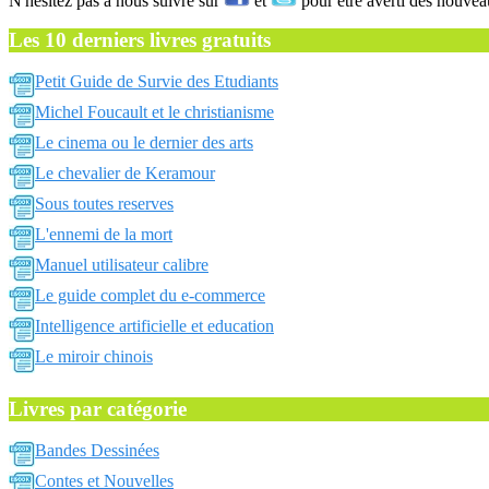
N'hésitez pas a nous suivre sur
et
pour être averti des nouvea
Les 10 derniers livres gratuits
Petit Guide de Survie des Etudiants
Michel Foucault et le christianisme
Le cinema ou le dernier des arts
Le chevalier de Keramour
Sous toutes reserves
L'ennemi de la mort
Manuel utilisateur calibre
Le guide complet du e-commerce
Intelligence artificielle et education
Le miroir chinois
Livres par catégorie
Bandes Dessinées
Contes et Nouvelles