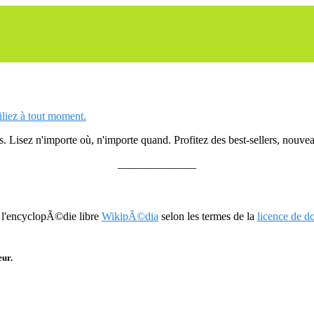
siliez à tout moment.
 Lisez n'importe où, n'importe quand. Profitez des best-sellers, nouveau
______________
r l'encyclopÃ©die libre
WikipÃ©dia
selon les termes de la
licence de 
eur.