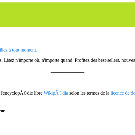
siliez à tout moment.
 Lisez n'importe où, n'importe quand. Profitez des best-sellers, nouveau
______________
r l'encyclopÃ©die libre
WikipÃ©dia
selon les termes de la
licence de 
eur.