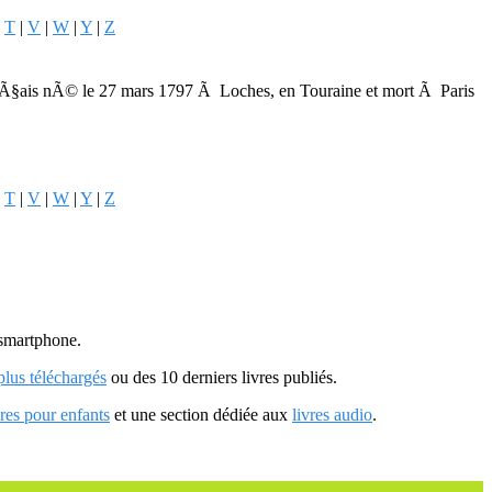
|
T
|
V
|
W
|
Y
|
Z
nÃ§ais nÃ© le 27 mars 1797 Ã Loches, en Touraine et mort Ã Paris
|
T
|
V
|
W
|
Y
|
Z
u smartphone.
 plus téléchargés
ou des 10 derniers livres publiés.
vres pour enfants
et une section dédiée aux
livres audio
.