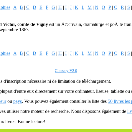
aphies
|
A
|
B
|
C
|
D
|
E
|
F
|
G
|
H
|
I
|
J
|
K
|
L
|
M
|
N
|
O
|
P
|
Q
|
R
|
S
d Victor, comte de Vigny
est un Ã©crivain, dramaturge et poÃ¨te fra
 septembre 1863.
aphies
|
A
|
B
|
C
|
D
|
E
|
F
|
G
|
H
|
I
|
J
|
K
|
L
|
M
|
N
|
O
|
P
|
Q
|
R
|
S
Glossary V2.0
as d'inscription nécessaire ni de limitation de téléchargement.
plupart d'entre eux directement sur votre ordinateur, liseuse, tablette o
teur
ou
pays
. Vous pouvez également consulter la liste des
50 livres les
uvez utiliser notre moteur de recherche. Nous disposons également de
li
ux livres. Bonne lecture!