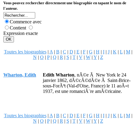
Vous pouvez rechercher directement une biographie en tapant le nom de
l'auteur.
Commence avec
Contient
Expression exacte
Toutes les biographies
|
A
|
B
|
C
|
D
|
E
|
F
|
G
|
H
|
I
|
J
|
K
|
L
|
M
|
N
|
O
|
P
|
Q
|
R
|
S
|
T
|
V
|
W
|
Y
|
Z
Wharton, Edith
Edith Wharton
, nÃ©e Ã New York le 24
janvier 1862, dÃ©cÃ©dÃ©e Ã Saint-Brice-
sous-ForÃªt (Val-d'Oise, France) le 11 aoÃ»t
1937, est une romanciÃ¨re amÃ©ricaine.
Toutes les biographies
|
A
|
B
|
C
|
D
|
E
|
F
|
G
|
H
|
I
|
J
|
K
|
L
|
M
|
N
|
O
|
P
|
Q
|
R
|
S
|
T
|
V
|
W
|
Y
|
Z