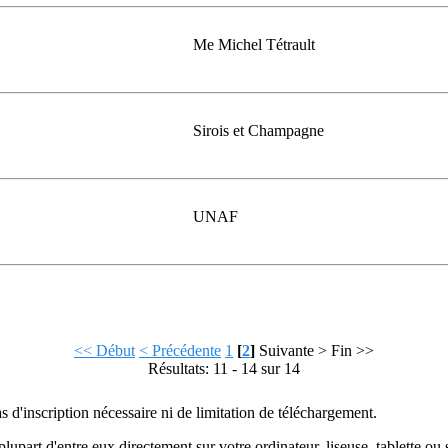
Me Michel Tétrault
Sirois et Champagne
UNAF
<< Début
< Précédente
1
[
2
]
Suivante >
Fin >>
Résultats: 11 - 14 sur 14
as d'inscription nécessaire ni de limitation de téléchargement.
plupart d'entre eux directement sur votre ordinateur, liseuse, tablette o