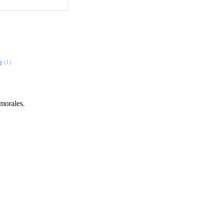
s
(1)
 morales.