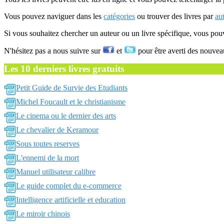
Vous pouvez naviguer dans les
catégories
ou trouver des livres par
au
Si vous souhaitez chercher un auteur ou un livre spécifique, vous po
N'hésitez pas a nous suivre sur
et
pour être averti des nouvea
Les 10 derniers livres gratuits
Petit Guide de Survie des Etudiants
Michel Foucault et le christianisme
Le cinema ou le dernier des arts
Le chevalier de Keramour
Sous toutes reserves
L'ennemi de la mort
Manuel utilisateur calibre
Le guide complet du e-commerce
Intelligence artificielle et education
Le miroir chinois