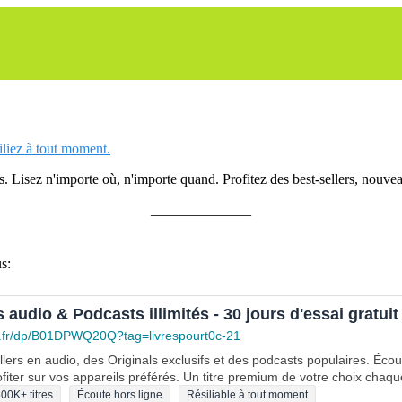
siliez à tout moment.
 Lisez n'importe où, n'importe quand. Profitez des best-sellers, nouveau
______________
s:
s audio & Podcasts illimités - 30 jours d'essai gratuit
.fr/dp/B01DPWQ20Q?tag=livrespourt0c-21
lers en audio, des Originals exclusifs et des podcasts populaires. Éco
fiter sur vos appareils préférés. Un titre premium de votre choix chaqu
00K+ titres
Écoute hors ligne
Résiliable à tout moment