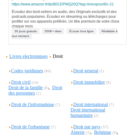
https://www.amazon.fr/dp/B01DPWQ20Q?tag=livrespourt0c-21
Écoutez des best-sellers en audio, des Originals exclusifs et des
podcasts populaires. Écoutez en streaming ou téléchargez pour
profiter sur vos appareils préférés. Un titre premium de votre choix
chaque mois.
30 jours gratuits
500K+ titres
Écoute hors ligne
Résiliable à
tout moment
Livres electroniques
Droit
Codes juridiques
Droit general
(80)
(1)
Droit civil
Droit immobilier
(14)
(8)
Droit de la famille
,
Droit
(6)
des personnes
(2)
Droit de l'informatique
Droit international
(7)
(7)
Droit international
humanitaire
(2)
Droit de l'urbanisme
Droit par pays
(7)
(57)
Algerie
,
Belgique
,
(3)
(4)