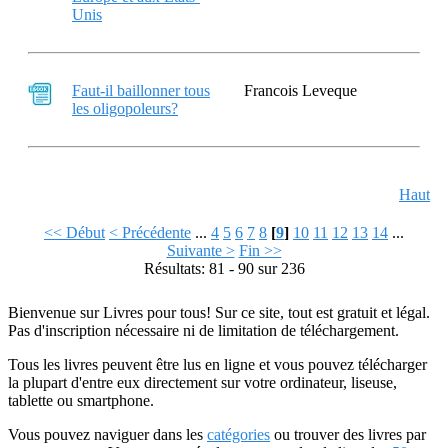
Unis
Faut-il baillonner tous
Francois Leveque
les oligopoleurs?
Haut
<< Début
< Précédente
...
4
5
6
7
8
[
9
]
10
11
12
13
14
...
Suivante >
Fin >>
Résultats: 81 - 90 sur 236
Bienvenue sur Livres pour tous! Sur ce site, tout est gratuit et légal.
Pas d'inscription nécessaire ni de limitation de téléchargement.
Tous les livres peuvent être lus en ligne et vous pouvez télécharger
la plupart d'entre eux directement sur votre ordinateur, liseuse,
tablette ou smartphone.
Vous pouvez naviguer dans les
catégories
ou trouver des livres par