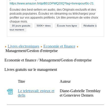
https://www.amazon.fr/dp/B01DPWQ20Q?tag=livrespourt0c-21
Écoutez des best-sellers en audio, des Originals exclusifs et des
podcasts populaires. Écoutez en streaming ou téléchargez pour
profiter sur vos appareils préférés. Un titre premium de votre choix
chaque mois.
30 jours gratuits
500K+ titres
Écoute hors ligne
Résiliable à
tout moment
Livres electroniques
Economie et finance
Management/Gestion d'entreprise
Economie et finance / Management/Gestion d'entreprise
Livres gratuits sur le management
Titre
Auteur
Le teletravail: enjeux et
Diane-Gabrielle Tremblay
defis
et Genevieve Demers