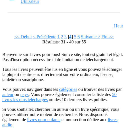
Utilisateur
Haut
<< Début
< Précédente
1
2
3
[
4
]
5
6
Suivante >
Fin >>
Résultats: 31 - 40 sur 55
Bienvenue sur Livres pour tous! Sur ce site, tout est gratuit et légal.
Pas d'inscription nécessaire ni de limitation de téléchargement.
Tous les livres peuvent être lus en ligne et vous pouvez télécharger
la plupart d'entre eux directement sur votre ordinateur, liseuse,
tablette ou smartphone.
Vous pouvez naviguer dans les
catégories
ou trouver des livres par
auteur
ou
pays
. Vous pouvez également consulter la liste des
50
livres les plus téléchargés
ou des 10 derniers livres publiés.
Si vous souhaitez chercher un auteur ou un livre spécifique, vous
pouvez utiliser notre moteur de recherche. Nous disposons
également de
livres pour enfants
et une section dédiée aux
livres
audio
.