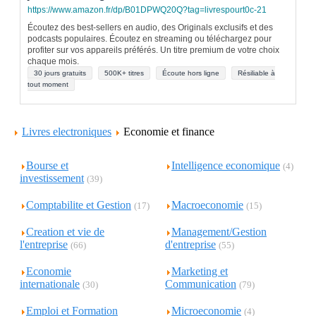
https://www.amazon.fr/dp/B01DPWQ20Q?tag=livrespourt0c-21
Écoutez des best-sellers en audio, des Originals exclusifs et des
podcasts populaires. Écoutez en streaming ou téléchargez pour
profiter sur vos appareils préférés. Un titre premium de votre choix
chaque mois.
30 jours gratuits
500K+ titres
Écoute hors ligne
Résiliable à
tout moment
Livres electroniques
Economie et finance
Bourse et
Intelligence economique
(4)
investissement
(39)
Comptabilite et Gestion
Macroeconomie
(17)
(15)
Creation et vie de
Management/Gestion
l'entreprise
d'entreprise
(66)
(55)
Economie
Marketing et
internationale
Communication
(30)
(79)
Emploi et Formation
Microeconomie
(4)