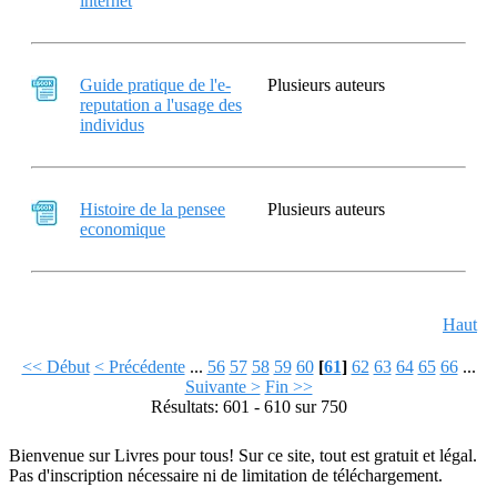
internet
Guide pratique de l'e-
Plusieurs auteurs
reputation a l'usage des
individus
Histoire de la pensee
Plusieurs auteurs
economique
Haut
<< Début
< Précédente
...
56
57
58
59
60
[
61
]
62
63
64
65
66
...
Suivante >
Fin >>
Résultats: 601 - 610 sur 750
Bienvenue sur Livres pour tous! Sur ce site, tout est gratuit et légal.
Pas d'inscription nécessaire ni de limitation de téléchargement.