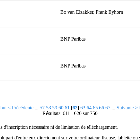
Bo van Elzakker, Frank Eyhorn
BNP Paribas
BNP Paribas
but
< Précédente
...
57
58
59
60
61
[
62
]
63
64
65
66
67
...
Suivante >
Résultats: 611 - 620 sur 750
as d'inscription nécessaire ni de limitation de téléchargement.
plupart d'entre eux directement sur votre ordinateur, liseuse, tablette o