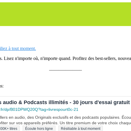
siliez à tout moment.
 Lisez n'importe où, n'importe quand. Profitez des best-sellers, nouveau
______________
s:
s audio & Podcasts illimités - 30 jours d'essai gratuit
.fr/dp/B01DPWQ20Q?tag=livrespourt0c-21
lers en audio, des Originals exclusifs et des podcasts populaires. Éco
fiter sur vos appareils préférés. Un titre premium de votre choix chaqu
00K+ titres
Écoute hors ligne
Résiliable à tout moment