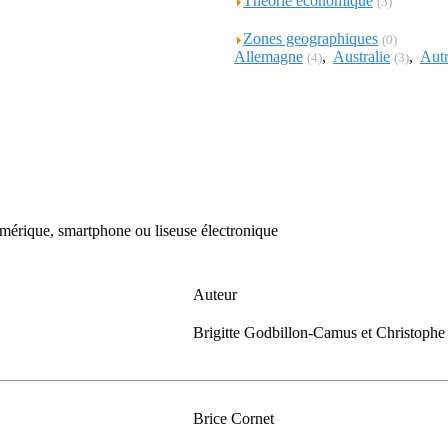
Theorie economique
(3)
Zones geographiques
(0)
Allemagne
,
Australie
,
Autr
(4)
(3)
numérique, smartphone ou liseuse électronique
Auteur
Brigitte Godbillon-Camus et Christoph
Brice Cornet