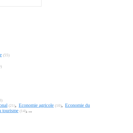
e
(55)
9)
0)
onal
,
Economie agricole
,
Economie du
(21)
(10)
 tourisme
, ...
(14)