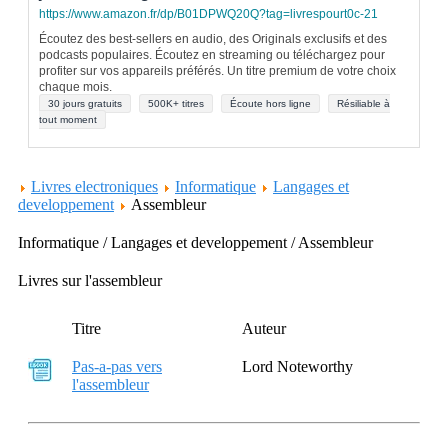
https://www.amazon.fr/dp/B01DPWQ20Q?tag=livrespourt0c-21
Écoutez des best-sellers en audio, des Originals exclusifs et des
podcasts populaires. Écoutez en streaming ou téléchargez pour
profiter sur vos appareils préférés. Un titre premium de votre choix
chaque mois.
30 jours gratuits
500K+ titres
Écoute hors ligne
Résiliable à
tout moment
Livres electroniques
Informatique
Langages et
developpement
Assembleur
Informatique / Langages et developpement / Assembleur
Livres sur l'assembleur
Titre
Auteur
Pas-a-pas vers
Lord Noteworthy
l'assembleur