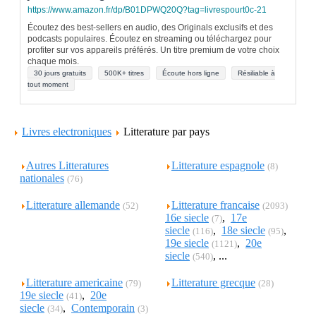
https://www.amazon.fr/dp/B01DPWQ20Q?tag=livrespourt0c-21
Écoutez des best-sellers en audio, des Originals exclusifs et des
podcasts populaires. Écoutez en streaming ou téléchargez pour
profiter sur vos appareils préférés. Un titre premium de votre choix
chaque mois.
30 jours gratuits
500K+ titres
Écoute hors ligne
Résiliable à
tout moment
Livres electroniques
Litterature par pays
Autres Litteratures
Litterature espagnole
(8)
nationales
(76)
Litterature allemande
Litterature francaise
(52)
(2093)
16e siecle
,
17e
(7)
siecle
,
18e siecle
,
(116)
(95)
19e siecle
,
20e
(1121)
siecle
, ...
(540)
Litterature americaine
Litterature grecque
(79)
(28)
19e siecle
,
20e
(41)
siecle
,
Contemporain
(34)
(3)