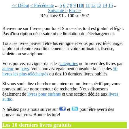
<< Début
< Précédente
...
5
6
7
8
9
[
10
]
11
12
13
14
15
...
Suivante >
Fin >>
Résultats: 91 - 100 sur 507
Bienvenue sur Livres pour tous! Sur ce site, tout est gratuit et légal.
Pas d'inscription nécessaire ni de limitation de téléchargement.
Tous les livres peuvent être lus en ligne et vous pouvez télécharger
la plupart d'entre eux directement sur votre ordinateur, liseuse,
tablette ou smartphone.
Vous pouvez naviguer dans les
catégories
ou trouver des livres par
auteur
ou
pays
. Vous pouvez également consulter la liste des
50
livres les plus téléchargés
ou des 10 derniers livres publiés.
Si vous souhaitez chercher un auteur ou un livre spécifique, vous
pouvez utiliser notre moteur de recherche. Nous disposons
également de
livres pour enfants
et une section dédiée aux
livres
audio
.
N'hésitez pas a nous suivre sur
et
pour être averti des
nouveaux livres. Bonne lecture!
Les 10 derniers livres gratuits