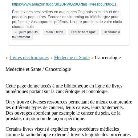
https://www.amazon.fr/dp/B01DPWQ20Q?tag=livrespourt0c-21
Écoutez des best-sellers en audio, des Originals exclusifs et des
podcasts populaires. Écoutez en streaming ou téléchargez pour
profiter sur vos appareils préférés. Un titre premium de votre choix
chaque mois.
30 jours gratuits
500K+ titres
Écoute hors ligne
Résiliable à
tout moment
Livres electroniques
Medecine et Sante
Cancerologie
Medecine et Sante / Cancerologie
Cette page donne accès à une bibliothèque en ligne de livres
numériques portant sur la cancérologie et l'oncologie.
On y trouve diverses ressources permettant de mieux comprendre
les différents types de cancers, leurs causes, leurs traitements.
Des ouvrages abordent par exemple le cancer du sein, de la
prostate, du poumon de façon spécifique.
Certains livres visent à expliciter des procédures médicales
comme la radiothérapie externe à travers le guide des procédures