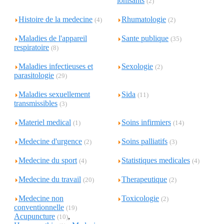
ionisants
(2)
Histoire de la medecine
Rhumatologie
(4)
(2)
Maladies de l'appareil
Sante publique
(35)
respiratoire
(8)
Maladies infectieuses et
Sexologie
(2)
parasitologie
(29)
Maladies sexuellement
Sida
(11)
transmissibles
(3)
Materiel medical
Soins infirmiers
(1)
(14)
Medecine d'urgence
Soins palliatifs
(2)
(3)
Medecine du sport
Statistiques medicales
(4)
(4)
Medecine du travail
Therapeutique
(20)
(2)
Medecine non
Toxicologie
(2)
conventionnelle
(19)
Acupuncture
,
(10)