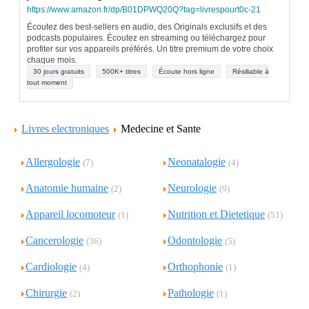
https://www.amazon.fr/dp/B01DPWQ20Q?tag=livrespourt0c-21
Écoutez des best-sellers en audio, des Originals exclusifs et des
podcasts populaires. Écoutez en streaming ou téléchargez pour
profiter sur vos appareils préférés. Un titre premium de votre choix
chaque mois.
30 jours gratuits
500K+ titres
Écoute hors ligne
Résiliable à
tout moment
Livres electroniques
Medecine et Sante
Allergologie
Neonatalogie
(7)
(4)
Anatomie humaine
Neurologie
(2)
(9)
Appareil locomoteur
Nutrition et Dietetique
(1)
(51)
Cancerologie
Odontologie
(36)
(5)
Cardiologie
Orthophonie
(4)
(1)
Chirurgie
Pathologie
(2)
(1)