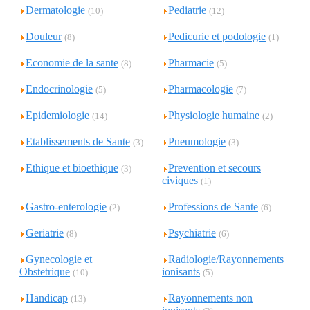
Dermatologie
Pediatrie
(10)
(12)
Douleur
Pedicurie et podologie
(8)
(1)
Economie de la sante
Pharmacie
(8)
(5)
Endocrinologie
Pharmacologie
(5)
(7)
Epidemiologie
Physiologie humaine
(14)
(2)
Etablissements de Sante
Pneumologie
(3)
(3)
Ethique et bioethique
Prevention et secours
(3)
civiques
(1)
Gastro-enterologie
Professions de Sante
(2)
(6)
Geriatrie
Psychiatrie
(8)
(6)
Gynecologie et
Radiologie/Rayonnements
Obstetrique
ionisants
(10)
(5)
Handicap
Rayonnements non
(13)