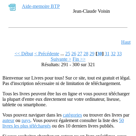
Aide-memoire BTP
Jean-Claude Voisin
Haut
<< Début
< Précédente
...
25
26
27
28
29
[
30
]
31
32
33
Suivante >
Fin >>
Résultats: 291 - 300 sur 321
Bienvenue sur Livres pour tous! Sur ce site, tout est gratuit et légal.
Pas d'inscription nécessaire ni de limitation de téléchargement.
Tous les livres peuvent être lus en ligne et vous pouvez télécharger
la plupart d'entre eux directement sur votre ordinateur, liseuse,
tablette ou smartphone.
Vous pouvez naviguer dans les
catégories
ou trouver des livres par
auteur
ou
pays
. Vous pouvez également consulter la liste des
50
livres les plus téléchargés
ou des 10 derniers livres publiés.