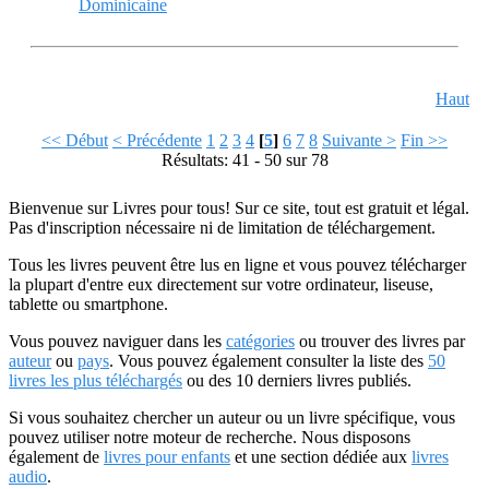
Dominicaine
Haut
<< Début
< Précédente
1
2
3
4
[
5
]
6
7
8
Suivante >
Fin >>
Résultats: 41 - 50 sur 78
Bienvenue sur Livres pour tous! Sur ce site, tout est gratuit et légal.
Pas d'inscription nécessaire ni de limitation de téléchargement.
Tous les livres peuvent être lus en ligne et vous pouvez télécharger
la plupart d'entre eux directement sur votre ordinateur, liseuse,
tablette ou smartphone.
Vous pouvez naviguer dans les
catégories
ou trouver des livres par
auteur
ou
pays
. Vous pouvez également consulter la liste des
50
livres les plus téléchargés
ou des 10 derniers livres publiés.
Si vous souhaitez chercher un auteur ou un livre spécifique, vous
pouvez utiliser notre moteur de recherche. Nous disposons
également de
livres pour enfants
et une section dédiée aux
livres
audio
.