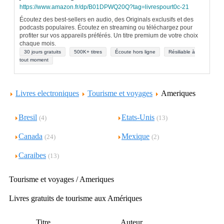
https://www.amazon.fr/dp/B01DPWQ20Q?tag=livrespourt0c-21
Écoutez des best-sellers en audio, des Originals exclusifs et des
podcasts populaires. Écoutez en streaming ou téléchargez pour
profiter sur vos appareils préférés. Un titre premium de votre choix
chaque mois.
30 jours gratuits
500K+ titres
Écoute hors ligne
Résiliable à
tout moment
Livres electroniques
Tourisme et voyages
Ameriques
Bresil
Etats-Unis
(4)
(13)
Canada
Mexique
(24)
(2)
Caraibes
(13)
Tourisme et voyages / Ameriques
Livres gratuits de tourisme aux Amériques
Titre
Auteur