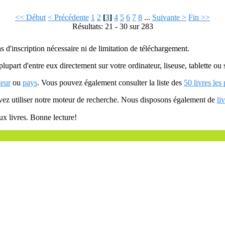
<< Début
< Précédente
1
2
[
3
]
4
5
6
7
8
...
Suivante >
Fin >>
Résultats: 21 - 30 sur 283
as d'inscription nécessaire ni de limitation de téléchargement.
plupart d'entre eux directement sur votre ordinateur, liseuse, tablette o
teur
ou
pays
. Vous pouvez également consulter la liste des
50 livres les
uvez utiliser notre moteur de recherche. Nous disposons également de
li
ux livres. Bonne lecture!