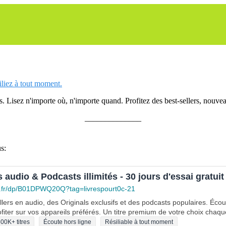
siliez à tout moment.
 Lisez n'importe où, n'importe quand. Profitez des best-sellers, nouveau
______________
s:
s audio & Podcasts illimités - 30 jours d'essai gratuit
.fr/dp/B01DPWQ20Q?tag=livrespourt0c-21
lers en audio, des Originals exclusifs et des podcasts populaires. Éco
fiter sur vos appareils préférés. Un titre premium de votre choix chaqu
00K+ titres
Écoute hors ligne
Résiliable à tout moment