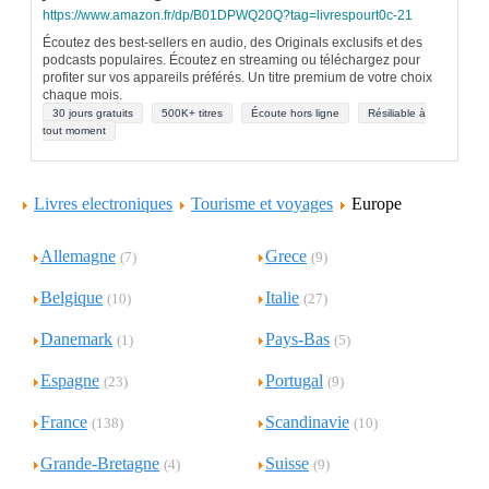
https://www.amazon.fr/dp/B01DPWQ20Q?tag=livrespourt0c-21
Écoutez des best-sellers en audio, des Originals exclusifs et des
podcasts populaires. Écoutez en streaming ou téléchargez pour
profiter sur vos appareils préférés. Un titre premium de votre choix
chaque mois.
30 jours gratuits
500K+ titres
Écoute hors ligne
Résiliable à
tout moment
Livres electroniques
Tourisme et voyages
Europe
Allemagne
Grece
(7)
(9)
Belgique
Italie
(10)
(27)
Danemark
Pays-Bas
(1)
(5)
Espagne
Portugal
(23)
(9)
France
Scandinavie
(138)
(10)
Grande-Bretagne
Suisse
(4)
(9)