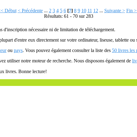
<< Début
< Précédente
...
2
3
4
5
6
[
7
]
8
9
10
11
12
...
Suivante >
Fin 
Résultats: 61 - 70 sur 283
as d'inscription nécessaire ni de limitation de téléchargement.
plupart d'entre eux directement sur votre ordinateur, liseuse, tablette o
teur
ou
pays
. Vous pouvez également consulter la liste des
50 livres les
uvez utiliser notre moteur de recherche. Nous disposons également de
li
ux livres. Bonne lecture!