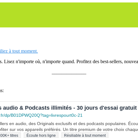
siliez à tout moment.
 Lisez n'importe où, n'importe quand. Profitez des best-sellers, nouveau
______________
s:
s audio & Podcasts illimités - 30 jours d'essai gratuit
.fr/dp/B01DPWQ20Q?tag=livrespourt0c-21
lers en audio, des Originals exclusifs et des podcasts populaires. Éco
fiter sur vos appareils préférés. Un titre premium de votre choix chaqu
00K+ titres
Écoute hors ligne
Résiliable à tout moment